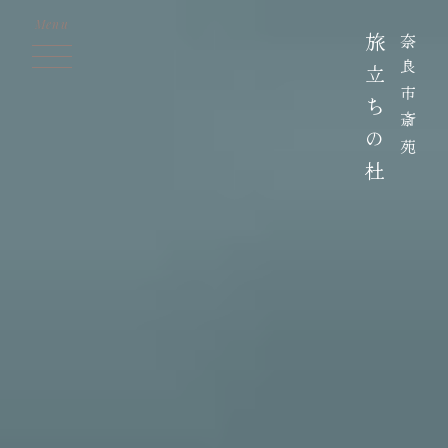
Menu
旅立ちの杜
奈良市斎苑